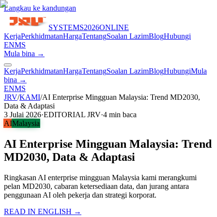
Langkau ke kandungan
SYSTEMS
2026
ONLINE
Kerja
Perkhidmatan
Harga
Tentang
Soalan Lazim
Blog
Hubungi
EN
MS
Mula bina →
Kerja
Perkhidmatan
Harga
Tentang
Soalan Lazim
Blog
Hubungi
Mula
bina →
EN
MS
JRV
/
KAMI
/
AI Enterprise Mingguan Malaysia: Trend MD2030,
Data & Adaptasi
3 Julai 2026
·
EDITORIAL JRV
·
4
min baca
AI
Malaysia
AI Enterprise Mingguan Malaysia: Trend
MD2030, Data & Adaptasi
Ringkasan AI enterprise mingguan Malaysia kami merangkumi
pelan MD2030, cabaran ketersediaan data, dan jurang antara
penggunaan AI oleh pekerja dan strategi korporat.
READ IN ENGLISH →