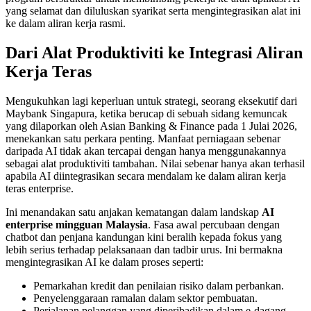
yang selamat dan diluluskan syarikat serta mengintegrasikan alat ini
ke dalam aliran kerja rasmi.
Dari Alat Produktiviti ke Integrasi Aliran
Kerja Teras
Mengukuhkan lagi keperluan untuk strategi, seorang eksekutif dari
Maybank Singapura, ketika berucap di sebuah sidang kemuncak
yang dilaporkan oleh Asian Banking & Finance pada 1 Julai 2026,
menekankan satu perkara penting. Manfaat perniagaan sebenar
daripada AI tidak akan tercapai dengan hanya menggunakannya
sebagai alat produktiviti tambahan. Nilai sebenar hanya akan terhasil
apabila AI diintegrasikan secara mendalam ke dalam aliran kerja
teras enterprise.
Ini menandakan satu anjakan kematangan dalam landskap
AI
enterprise mingguan Malaysia
. Fasa awal percubaan dengan
chatbot dan penjana kandungan kini beralih kepada fokus yang
lebih serius terhadap pelaksanaan dan tadbir urus. Ini bermakna
mengintegrasikan AI ke dalam proses seperti:
Pemarkahan kredit dan penilaian risiko dalam perbankan.
Penyelenggaraan ramalan dalam sektor pembuatan.
Perjalanan pelanggan yang diperibadikan dalam e-dagang.