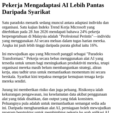
Pekerja Mengadaptasi AI Lebih Pantas
Daripada Syarikat
Satu paradoks menarik sedang muncul antara adaptasi individu dan
organisasi. Satu kajian Indeks Trend Kerja Microsoft yang
diterbitkan pada 28 Jun 2026 mendapati bahawa 24% pekerja
berpengetahuan di Malaysia adalah "Profesional Perintis"—individu
yang menggunakan AI secara meluas dalam tugas harian mereka.
Angka ini jauh lebih tinggi daripada purata global iaitu 16%.
Ini mewujudkan apa yang Microsoft panggil sebagai "Paradoks
Transformasi." Pekerja secara bebas menggunakan alat AI yang
tersedia untuk umum bagi meningkatkan produktiviti mereka, tetapi
organisasi mereka masih belum membangunkan strategi, aliran
kerja, atau tadbir urus untuk memanfaatkan momentum ini secara
berskala. Syarikat kini terpaksa mengejar kemajuan tenaga kerja
mereka sendiri.
Jurang ini memberikan risiko dan juga peluang. Risikonya ialah
kekurangan pengawasan, isu keselamatan data akibat penggunaan
alat yang tidak disahkan, dan output yang tidak konsisten.
Peluangnya pula adalah untuk memanfaatkan semangat sedia ada
ini. Daripada mengharamkan alat AI, perniagaan boleh mewujudkan
program berstruktur untuk membimbing pekerja ke arah aplikasi AI