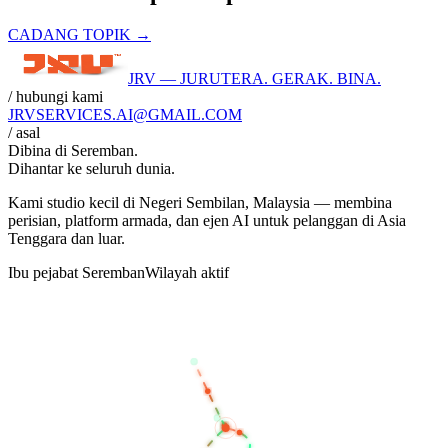
CADANG TOPIK →
JRV — JURUTERA. GERAK. BINA.
/ hubungi kami
JRVSERVICES
.AI
@GMAIL.COM
/ asal
Dibina di
Seremban
.
Dihantar ke seluruh dunia.
Kami studio kecil di Negeri Sembilan, Malaysia — membina
perisian, platform armada, dan ejen AI untuk pelanggan di Asia
Tenggara dan luar.
Ibu pejabat Seremban
Wilayah aktif
BANGKOK
KUALA LUMPUR
SEREMBAN