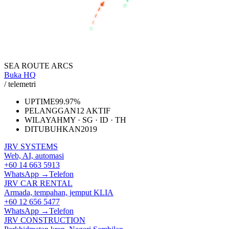
SINGAPORE
JAKARTA
SEA ROUTE ARCS
Buka HQ
/ telemetri
UPTIME
99.97%
PELANGGAN
12 AKTIF
WILAYAH
MY · SG · ID · TH
DITUBUHKAN
2019
JRV SYSTEMS
Web, AI, automasi
+60 14 663 5913
WhatsApp →
Telefon
JRV CAR RENTAL
Armada, tempahan, jemput KLIA
+60 12 656 5477
WhatsApp →
Telefon
JRV CONSTRUCTION