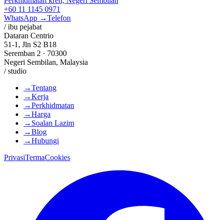
Perkhidmatan kren, Negeri Sembilan
+60 11 1145 0971
WhatsApp →
Telefon
/ ibu pejabat
Dataran Centrio
51-1, Jln S2 B18
Seremban 2 · 70300
Negeri Sembilan, Malaysia
/ studio
→
Tentang
→
Kerja
→
Perkhidmatan
→
Harga
→
Soalan Lazim
→
Blog
→
Hubungi
Privasi
Terma
Cookies