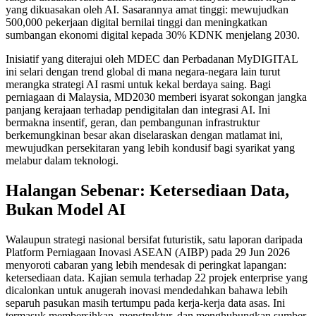
yang dikuasakan oleh AI. Sasarannya amat tinggi: mewujudkan
500,000 pekerjaan digital bernilai tinggi dan meningkatkan
sumbangan ekonomi digital kepada 30% KDNK menjelang 2030.
Inisiatif yang diterajui oleh MDEC dan Perbadanan MyDIGITAL
ini selari dengan trend global di mana negara-negara lain turut
merangka strategi AI rasmi untuk kekal berdaya saing. Bagi
perniagaan di Malaysia, MD2030 memberi isyarat sokongan jangka
panjang kerajaan terhadap pendigitalan dan integrasi AI. Ini
bermakna insentif, geran, dan pembangunan infrastruktur
berkemungkinan besar akan diselaraskan dengan matlamat ini,
mewujudkan persekitaran yang lebih kondusif bagi syarikat yang
melabur dalam teknologi.
Halangan Sebenar: Ketersediaan Data,
Bukan Model AI
Walaupun strategi nasional bersifat futuristik, satu laporan daripada
Platform Perniagaan Inovasi ASEAN (AIBP) pada 29 Jun 2026
menyoroti cabaran yang lebih mendesak di peringkat lapangan:
ketersediaan data. Kajian semula terhadap 22 projek enterprise yang
dicalonkan untuk anugerah inovasi mendedahkan bahawa lebih
separuh pasukan masih tertumpu pada kerja-kerja data asas. Ini
termasuk membersihkan, menstruktur, dan menghubungkan sumber