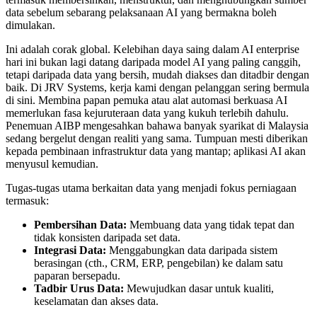
data sebelum sebarang pelaksanaan AI yang bermakna boleh
dimulakan.
Ini adalah corak global. Kelebihan daya saing dalam AI enterprise
hari ini bukan lagi datang daripada model AI yang paling canggih,
tetapi daripada data yang bersih, mudah diakses dan ditadbir dengan
baik. Di JRV Systems, kerja kami dengan pelanggan sering bermula
di sini. Membina papan pemuka atau alat automasi berkuasa AI
memerlukan fasa kejuruteraan data yang kukuh terlebih dahulu.
Penemuan AIBP mengesahkan bahawa banyak syarikat di Malaysia
sedang bergelut dengan realiti yang sama. Tumpuan mesti diberikan
kepada pembinaan infrastruktur data yang mantap; aplikasi AI akan
menyusul kemudian.
Tugas-tugas utama berkaitan data yang menjadi fokus perniagaan
termasuk:
Pembersihan Data:
Membuang data yang tidak tepat dan
tidak konsisten daripada set data.
Integrasi Data:
Menggabungkan data daripada sistem
berasingan (cth., CRM, ERP, pengebilan) ke dalam satu
paparan bersepadu.
Tadbir Urus Data:
Mewujudkan dasar untuk kualiti,
keselamatan dan akses data.