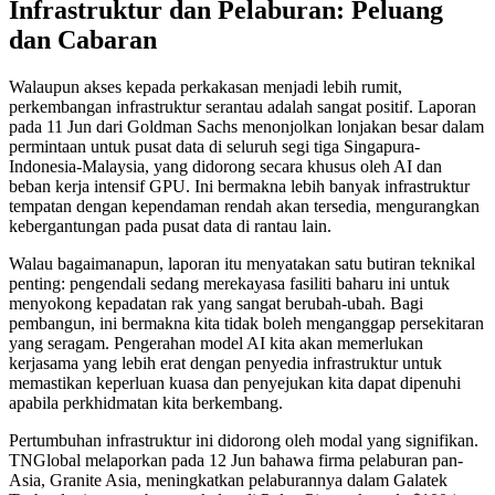
Infrastruktur dan Pelaburan: Peluang
dan Cabaran
Walaupun akses kepada perkakasan menjadi lebih rumit,
perkembangan infrastruktur serantau adalah sangat positif. Laporan
pada 11 Jun dari Goldman Sachs menonjolkan lonjakan besar dalam
permintaan untuk pusat data di seluruh segi tiga Singapura-
Indonesia-Malaysia, yang didorong secara khusus oleh AI dan
beban kerja intensif GPU. Ini bermakna lebih banyak infrastruktur
tempatan dengan kependaman rendah akan tersedia, mengurangkan
kebergantungan pada pusat data di rantau lain.
Walau bagaimanapun, laporan itu menyatakan satu butiran teknikal
penting: pengendali sedang merekayasa fasiliti baharu ini untuk
menyokong kepadatan rak yang sangat berubah-ubah. Bagi
pembangun, ini bermakna kita tidak boleh menganggap persekitaran
yang seragam. Pengerahan model AI kita akan memerlukan
kerjasama yang lebih erat dengan penyedia infrastruktur untuk
memastikan keperluan kuasa dan penyejukan kita dapat dipenuhi
apabila perkhidmatan kita berkembang.
Pertumbuhan infrastruktur ini didorong oleh modal yang signifikan.
TNGlobal melaporkan pada 12 Jun bahawa firma pelaburan pan-
Asia, Granite Asia, meningkatkan pelaburannya dalam Galatek