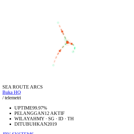
BANGKOK
KUALA LUMPUR
SEREMBAN
SINGAPORE
JAKARTA
SEA ROUTE ARCS
Buka HQ
/ telemetri
UPTIME
99.97%
PELANGGAN
12 AKTIF
WILAYAH
MY · SG · ID · TH
DITUBUHKAN
2019