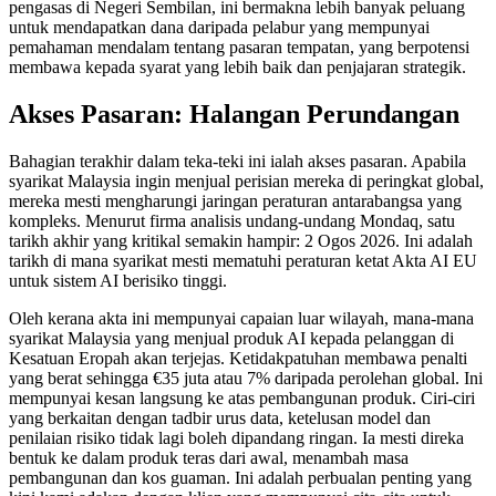
pengasas di Negeri Sembilan, ini bermakna lebih banyak peluang
untuk mendapatkan dana daripada pelabur yang mempunyai
pemahaman mendalam tentang pasaran tempatan, yang berpotensi
membawa kepada syarat yang lebih baik dan penjajaran strategik.
Akses Pasaran: Halangan Perundangan
Bahagian terakhir dalam teka-teki ini ialah akses pasaran. Apabila
syarikat Malaysia ingin menjual perisian mereka di peringkat global,
mereka mesti mengharungi jaringan peraturan antarabangsa yang
kompleks. Menurut firma analisis undang-undang Mondaq, satu
tarikh akhir yang kritikal semakin hampir: 2 Ogos 2026. Ini adalah
tarikh di mana syarikat mesti mematuhi peraturan ketat Akta AI EU
untuk sistem AI berisiko tinggi.
Oleh kerana akta ini mempunyai capaian luar wilayah, mana-mana
syarikat Malaysia yang menjual produk AI kepada pelanggan di
Kesatuan Eropah akan terjejas. Ketidakpatuhan membawa penalti
yang berat sehingga €35 juta atau 7% daripada perolehan global. Ini
mempunyai kesan langsung ke atas pembangunan produk. Ciri-ciri
yang berkaitan dengan tadbir urus data, ketelusan model dan
penilaian risiko tidak lagi boleh dipandang ringan. Ia mesti direka
bentuk ke dalam produk teras dari awal, menambah masa
pembangunan dan kos guaman. Ini adalah perbualan penting yang