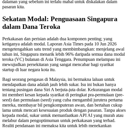
dalaman yang sebelum ini terlalu mahal untuk diskalakan dalam
pasaran kita.
Sekatan Modal: Penguasaan Singapura
dalam Dana Teroka
Perkakasan dan perisian adalah dua komponen penting; yang
ketiganya adalah modal. Laporan Asia Times pada 10 Jun 2026
mengetengahkan satu trend yang membimbangkan: menjelang awal
tahun ini, Singapura menarik lebih 96% daripada semua dana modal
teroka (VC) bulanan di Asia Tenggara. Penumpuan melampau ini
mewujudkan persekitaran yang sangat mencabar bagi syarikat
startup di luar negara kota itu.
Bagi seorang pengasas di Malaysia, ini bermakna laluan untuk
mendapatkan dana adalah jauh lebih sukar. Isu ini bukan hanya
tentang pusingan dana Siri A berjuta-juta dolar. Kekurangan modal
ini memberi kesan kepada syarikat di peringkat pra-permulaan (pre-
seed) dan permulaan (seed) yang cuba mengambil jurutera pertama
mereka, membayar bil pengkomputeran awan, dan bertahan cukup
lama untuk mencari kesesuaian produk dengan pasaran. Tanpa akses
kepada modal, sukar untuk memanfaatkan API AI yang murah atau
melabur dalam pengoptimuman untuk perkakasan yang terhad.
Realiti pendanaan ini memaksa kita untuk lebih menekankan