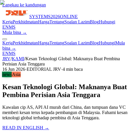
Langkau ke kandungan
SYSTEMS
2026
ONLINE
Kerja
Perkhidmatan
Harga
Tentang
Soalan Lazim
Blog
Hubungi
EN
MS
Mula bina →
Kerja
Perkhidmatan
Harga
Tentang
Soalan Lazim
Blog
Hubungi
Mula
bina →
EN
MS
JRV
/
KAMI
/
Kesan Teknologi Global: Maknanya Buat Pembina
Perisian Asia Tenggara
16 Jun 2026
·
EDITORIAL JRV
·
4
min baca
news
Asia
Kesan Teknologi Global: Maknanya Buat
Pembina Perisian Asia Tenggara
Kawalan cip AS, API AI murah dari China, dan tumpuan dana VC
memberi kesan terus kepada pembangun di Malaysia. Fahami kesan
teknologi global terhadap pembina di Asia Tenggara.
READ IN ENGLISH →