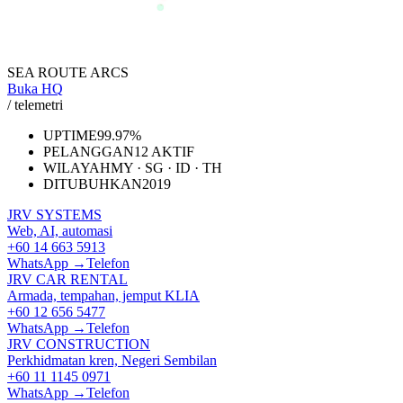
SEA ROUTE ARCS
Buka HQ
/ telemetri
UPTIME
99.97%
PELANGGAN
12 AKTIF
WILAYAH
MY · SG · ID · TH
DITUBUHKAN
2019
JRV SYSTEMS
Web, AI, automasi
+60 14 663 5913
WhatsApp →
Telefon
JRV CAR RENTAL
Armada, tempahan, jemput KLIA
+60 12 656 5477
WhatsApp →
Telefon
JRV CONSTRUCTION
Perkhidmatan kren, Negeri Sembilan
+60 11 1145 0971
WhatsApp →
Telefon