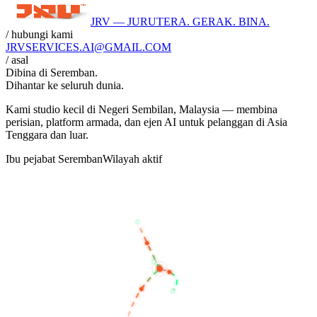
JRV — JURUTERA. GERAK. BINA.
/ hubungi kami
JRVSERVICES
.AI
@GMAIL.COM
/ asal
Dibina di
Seremban
.
Dihantar ke seluruh dunia.
Kami studio kecil di Negeri Sembilan, Malaysia — membina
perisian, platform armada, dan ejen AI untuk pelanggan di Asia
Tenggara dan luar.
Ibu pejabat Seremban
Wilayah aktif
BANGKOK
KUALA LUMPUR
SEREMBAN
SINGAPORE
JAKARTA