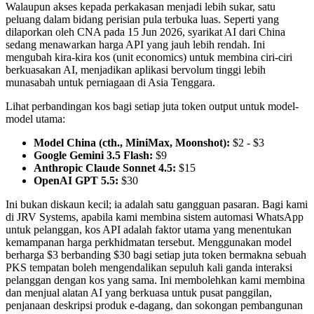
Walaupun akses kepada perkakasan menjadi lebih sukar, satu
peluang dalam bidang perisian pula terbuka luas. Seperti yang
dilaporkan oleh CNA pada 15 Jun 2026, syarikat AI dari China
sedang menawarkan harga API yang jauh lebih rendah. Ini
mengubah kira-kira kos (unit economics) untuk membina ciri-ciri
berkuasakan AI, menjadikan aplikasi bervolum tinggi lebih
munasabah untuk perniagaan di Asia Tenggara.
Lihat perbandingan kos bagi setiap juta token output untuk model-
model utama:
Model China (cth., MiniMax, Moonshot):
$2 - $3
Google Gemini 3.5 Flash:
$9
Anthropic Claude Sonnet 4.5:
$15
OpenAI GPT 5.5:
$30
Ini bukan diskaun kecil; ia adalah satu gangguan pasaran. Bagi kami
di JRV Systems, apabila kami membina sistem automasi WhatsApp
untuk pelanggan, kos API adalah faktor utama yang menentukan
kemampanan harga perkhidmatan tersebut. Menggunakan model
berharga $3 berbanding $30 bagi setiap juta token bermakna sebuah
PKS tempatan boleh mengendalikan sepuluh kali ganda interaksi
pelanggan dengan kos yang sama. Ini membolehkan kami membina
dan menjual alatan AI yang berkuasa untuk pusat panggilan,
penjanaan deskripsi produk e-dagang, dan sokongan pembangunan