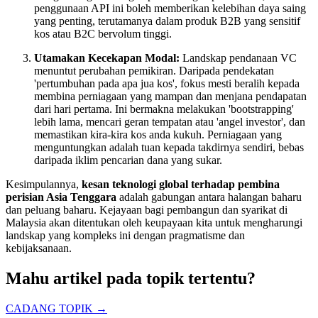
penggunaan API ini boleh memberikan kelebihan daya saing
yang penting, terutamanya dalam produk B2B yang sensitif
kos atau B2C bervolum tinggi.
Utamakan Kecekapan Modal:
Landskap pendanaan VC
menuntut perubahan pemikiran. Daripada pendekatan
'pertumbuhan pada apa jua kos', fokus mesti beralih kepada
membina perniagaan yang mampan dan menjana pendapatan
dari hari pertama. Ini bermakna melakukan 'bootstrapping'
lebih lama, mencari geran tempatan atau 'angel investor', dan
memastikan kira-kira kos anda kukuh. Perniagaan yang
menguntungkan adalah tuan kepada takdirnya sendiri, bebas
daripada iklim pencarian dana yang sukar.
Kesimpulannya,
kesan teknologi global terhadap pembina
perisian Asia Tenggara
adalah gabungan antara halangan baharu
dan peluang baharu. Kejayaan bagi pembangun dan syarikat di
Malaysia akan ditentukan oleh keupayaan kita untuk mengharungi
landskap yang kompleks ini dengan pragmatisme dan
kebijaksanaan.
Mahu artikel pada topik tertentu?
CADANG TOPIK →