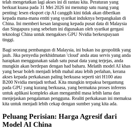
telah mengetatkan lagi akses ini di rantau kita. Peraturan yang
berkuat kuasa pada 31 Mei 2026 ini menutup satu ruang yang
penting: lesen eksport cip AI canggih kini tidak akan diberikan
kepada mana-mana entiti yang syarikat induknya berpangkalan di
China. Ini memberi kesan langsung kepada pusat data di Malaysia
dan Singapura yang sebelum ini digunakan oleh syarikat gergasi
teknologi China untuk mengakses GPU Nvidia berkeupayaan
tinggi.
Bagi seorang pembangun di Malaysia, ini bukan isu geopolitik yang
jauh. Jika penyedia perkhidmatan 'cloud' anda atau servis yang anda
harapkan menggunakan salah satu pusat data yang terjejas, anda
mungkin akan berdepan dengan had baharu. Melatih model AI khas
yang besar boleh menjadi lebih mahal atau lebih perlahan, kerana
akses kepada perkakasan paling berkuasa seperti siri H100 atau
B200 Nvidia menjadi terhad. Kita mungkin terpaksa bergantung
pada GPU yang kurang berkuasa, yang bermakna proses inferens
untuk aplikasi kompleks akan mengambil masa lebih lama dan
menjejaskan pengalaman pengguna. Realiti perkakasan ini memaksa
kita untuk menjadi lebih cekap dengan sumber yang kita ada.
Peluang Perisian: Harga Agresif dari
Model AI China