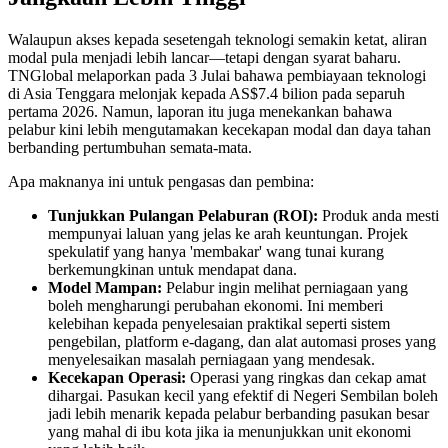
Walaupun akses kepada sesetengah teknologi semakin ketat, aliran
modal pula menjadi lebih lancar—tetapi dengan syarat baharu.
TNGlobal melaporkan pada 3 Julai bahawa pembiayaan teknologi
di Asia Tenggara melonjak kepada AS$7.4 bilion pada separuh
pertama 2026. Namun, laporan itu juga menekankan bahawa
pelabur kini lebih mengutamakan kecekapan modal dan daya tahan
berbanding pertumbuhan semata-mata.
Apa maknanya ini untuk pengasas dan pembina:
Tunjukkan Pulangan Pelaburan (ROI):
Produk anda mesti
mempunyai laluan yang jelas ke arah keuntungan. Projek
spekulatif yang hanya 'membakar' wang tunai kurang
berkemungkinan untuk mendapat dana.
Model Mampan:
Pelabur ingin melihat perniagaan yang
boleh mengharungi perubahan ekonomi. Ini memberi
kelebihan kepada penyelesaian praktikal seperti sistem
pengebilan, platform e-dagang, dan alat automasi proses yang
menyelesaikan masalah perniagaan yang mendesak.
Kecekapan Operasi:
Operasi yang ringkas dan cekap amat
dihargai. Pasukan kecil yang efektif di Negeri Sembilan boleh
jadi lebih menarik kepada pelabur berbanding pasukan besar
yang mahal di ibu kota jika ia menunjukkan unit ekonomi