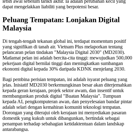
lebih awal sebelum tarikh akhir. Ia adalah perubahan kecil yang
dapat mengelakkan liabiliti yang berpotensi besar.
Peluang Tempatan: Lonjakan Digital
Malaysia
Di tengah-tengah tekanan global ini, terdapat momentum positif
yang signifikan di tanah air. Vietnam Plus melaporkan tentang
pelancaran pelan tindakan "Malaysia Digital 2030" (MD2030).
Matlamat pelan ini adalah bercita-cita tinggi: mewujudkan 500,000
pekerjaan digital bernilai tinggi dan meningkatkan sumbangan
ekonomi digital kepada 30% daripada KDNK menjelang 2030.
Bagi pembina perisian tempatan, ini adalah isyarat peluang yang
jelas. Inisiatif MD2030 berkemungkinan besar akan diterjemahkan
kepada geran kerajaan, projek sektor awam, dan insentif untuk
membangunkan produk digital "Buatan Malaysia". Tumpuan
kepada AI, pengkomputeran awan, dan penyelesaian bandar pintar
adalah selari dengan kemahiran komuniti teknologi tempatan.
Dorongan yang diterajui oleh kerajaan ini menyediakan pasaran
domestik yang kukuh untuk dibangunkan, bertindak sebagai
penampan terhadap sebahagian ketidaktentuan dalam landskap
antarabangsa.