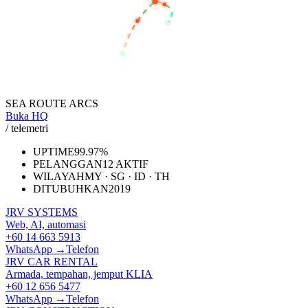
SINGAPORE
JAKARTA
SEA ROUTE ARCS
Buka HQ
/ telemetri
UPTIME
99.97%
PELANGGAN
12 AKTIF
WILAYAH
MY · SG · ID · TH
DITUBUHKAN
2019
JRV SYSTEMS
Web, AI, automasi
+60 14 663 5913
WhatsApp →
Telefon
JRV CAR RENTAL
Armada, tempahan, jemput KLIA
+60 12 656 5477
WhatsApp →
Telefon