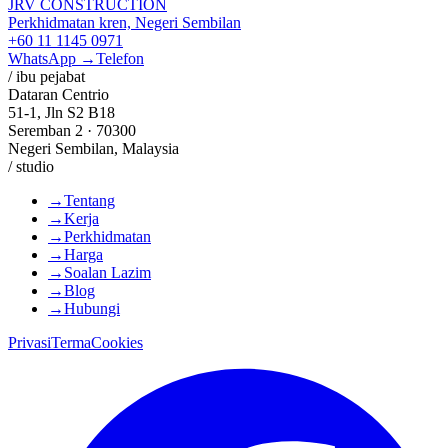
JRV CONSTRUCTION
Perkhidmatan kren, Negeri Sembilan
+60 11 1145 0971
WhatsApp →
Telefon
/ ibu pejabat
Dataran Centrio
51-1, Jln S2 B18
Seremban 2 · 70300
Negeri Sembilan, Malaysia
/ studio
→
Tentang
→
Kerja
→
Perkhidmatan
→
Harga
→
Soalan Lazim
→
Blog
→
Hubungi
Privasi
Terma
Cookies