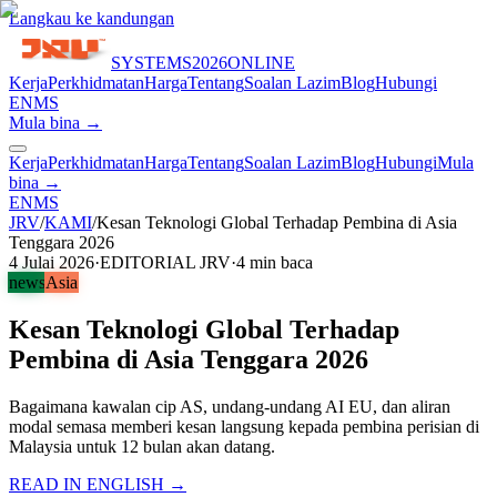
Langkau ke kandungan
SYSTEMS
2026
ONLINE
Kerja
Perkhidmatan
Harga
Tentang
Soalan Lazim
Blog
Hubungi
EN
MS
Mula bina →
Kerja
Perkhidmatan
Harga
Tentang
Soalan Lazim
Blog
Hubungi
Mula
bina →
EN
MS
JRV
/
KAMI
/
Kesan Teknologi Global Terhadap Pembina di Asia
Tenggara 2026
4 Julai 2026
·
EDITORIAL JRV
·
4
min baca
news
Asia
Kesan Teknologi Global Terhadap
Pembina di Asia Tenggara 2026
Bagaimana kawalan cip AS, undang-undang AI EU, dan aliran
modal semasa memberi kesan langsung kepada pembina perisian di
Malaysia untuk 12 bulan akan datang.
READ IN ENGLISH →