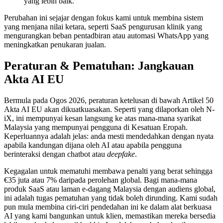
yang lebih baik.
Perubahan ini sejajar dengan fokus kami untuk membina sistem
yang menjana nilai ketara, seperti SaaS pengurusan klinik yang
mengurangkan beban pentadbiran atau automasi WhatsApp yang
meningkatkan penukaran jualan.
Peraturan & Pematuhan: Jangkauan
Akta AI EU
Bermula pada Ogos 2026, peraturan ketelusan di bawah Artikel 50
Akta AI EU akan dikuatkuasakan. Seperti yang dilaporkan oleh N-
iX, ini mempunyai kesan langsung ke atas mana-mana syarikat
Malaysia yang mempunyai pengguna di Kesatuan Eropah.
Keperluannya adalah jelas: anda mesti mendedahkan dengan nyata
apabila kandungan dijana oleh AI atau apabila pengguna
berinteraksi dengan chatbot atau
deepfake
.
Kegagalan untuk mematuhi membawa penalti yang berat sehingga
€35 juta atau 7% daripada perolehan global. Bagi mana-mana
produk SaaS atau laman e-dagang Malaysia dengan audiens global,
ini adalah tugas pematuhan yang tidak boleh dirunding. Kami sudah
pun mula membina ciri-ciri pendedahan ini ke dalam alat berkuasa
AI yang kami bangunkan untuk klien, memastikan mereka bersedia