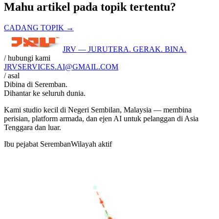
Mahu artikel pada topik tertentu?
CADANG TOPIK →
JRV — JURUTERA. GERAK. BINA.
/ hubungi kami
JRVSERVICES
.AI
@GMAIL.COM
/ asal
Dibina di
Seremban
.
Dihantar ke seluruh dunia.
Kami studio kecil di Negeri Sembilan, Malaysia — membina
perisian, platform armada, dan ejen AI untuk pelanggan di Asia
Tenggara dan luar.
Ibu pejabat Seremban
Wilayah aktif
BANGKOK
KUALA LUMPUR
SEREMBAN