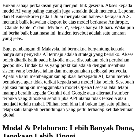
Bukan sahaja perkakasan yang menjadi titik geseran. Akses kepada
model AI yang paling canggih juga semakin tidak menentu. Laporan
dari Businesskorea pada 1 Julai menyatakan bahawa kerajaan A.S.
menarik balik kawalan eksport ke atas model berkuasa Anthropic,
"Claude Fable 5" dan "Mythos 5", selepas hanya 18 hari. Walaupun
ini berita baik buat masa ini, insiden tersebut adalah satu amaran
yang jelas.
Bagi pembangun di Malaysia, ini bermakna bergantung kepada
hanya satu penyedia AI termaju adalah strategi yang berisiko. Akses
boleh ditarik balik pada bila-bila masa disebabkan oleh perubahan
geopolitik. Tindak balas yang praktikal adalah dengan membina
sistem yang berdaya tahan dan menggunakan pelbagai penyedia.
Apabila kami membangunkan aplikasi bersepadu AI, kami mereka
bentuknya agar tidak terikat kepada satu model jika boleh. Sesebuah
aplikasi mungkin menggunakan model OpenAI secara lalai tetapi
mampu beralih kepada Gemini dari Google atau alternatif sumber
terbuka yang dihoskan sendiri jika API utama tidak tersedia atau
menjadi terlalu mahal. Pilihan seni bina ini bukan lagi satu pilihan,
tetapi satu langkah perlindungan yang perlu terhadap ketidaktentuan
global.
Modal & Pelaburan: Lebih Banyak Dana,
Jangkaan Lebih Tinggi