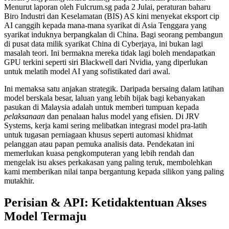
Menurut laporan oleh Fulcrum.sg pada 2 Julai, peraturan baharu
Biro Industri dan Keselamatan (BIS) AS kini menyekat eksport cip
AI canggih kepada mana-mana syarikat di Asia Tenggara yang
syarikat induknya berpangkalan di China. Bagi seorang pembangun
di pusat data milik syarikat China di Cyberjaya, ini bukan lagi
masalah teori. Ini bermakna mereka tidak lagi boleh mendapatkan
GPU terkini seperti siri Blackwell dari Nvidia, yang diperlukan
untuk melatih model AI yang sofistikated dari awal.
Ini memaksa satu anjakan strategik. Daripada bersaing dalam latihan
model berskala besar, laluan yang lebih bijak bagi kebanyakan
pasukan di Malaysia adalah untuk memberi tumpuan kepada
pelaksanaan
dan penalaan halus model yang efisien. Di JRV
Systems, kerja kami sering melibatkan integrasi model pra-latih
untuk tugasan perniagaan khusus seperti automasi khidmat
pelanggan atau papan pemuka analisis data. Pendekatan ini
memerlukan kuasa pengkomputeran yang lebih rendah dan
mengelak isu akses perkakasan yang paling teruk, membolehkan
kami memberikan nilai tanpa bergantung kepada silikon yang paling
mutakhir.
Perisian & API: Ketidaktentuan Akses
Model Termaju