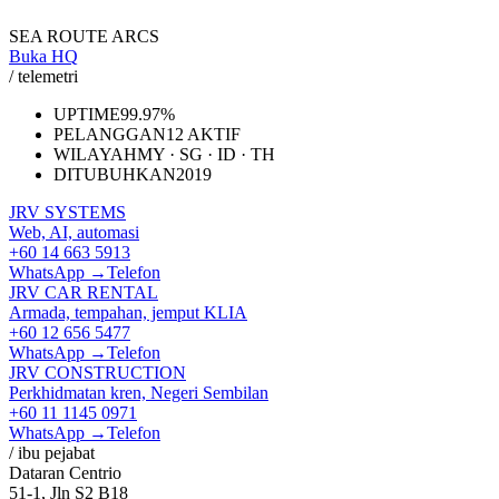
SEA ROUTE ARCS
Buka HQ
/ telemetri
UPTIME
99.97%
PELANGGAN
12 AKTIF
WILAYAH
MY · SG · ID · TH
DITUBUHKAN
2019
JRV SYSTEMS
Web, AI, automasi
+60 14 663 5913
WhatsApp →
Telefon
JRV CAR RENTAL
Armada, tempahan, jemput KLIA
+60 12 656 5477
WhatsApp →
Telefon
JRV CONSTRUCTION
Perkhidmatan kren, Negeri Sembilan
+60 11 1145 0971
WhatsApp →
Telefon
/ ibu pejabat
Dataran Centrio
51-1, Jln S2 B18