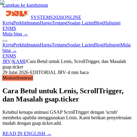
Langkau ke kandungan
SYSTEMS
2026
ONLINE
Kerja
Perkhidmatan
Harga
Tentang
Soalan Lazim
Blog
Hubungi
EN
MS
Mula bina →
Kerja
Perkhidmatan
Harga
Tentang
Soalan Lazim
Blog
Hubungi
Mula
bina →
EN
MS
JRV
/
KAMI
/
Cara Betul untuk Lenis, ScrollTrigger, dan Masalah
gsap.ticker
29 Julai 2026
·
EDITORIAL JRV
·
4
min baca
Motion
frontend
Cara Betul untuk Lenis, ScrollTrigger,
dan Masalah gsap.ticker
Ketahui kenapa animasi GSAP ScrollTrigger dengan 'scrub'
membeku apabila menggunakan Lenis. Kami berikan penyelesaian
mudah dengan gsap.ticker.add.
READ IN ENGLISH →