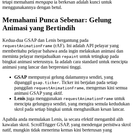
tetapi memahami
mengapa
ia berkesan adalah kunci untuk
menggunakannya dengan betul.
Memahami Punca Sebenar: Gelung
Animasi yang Bertindih
Kedua-dua GSAP dan Lenis bergantung pada
(rAF). Ini adalah API pelayar yang
requestAnimationFrame
memberitahu pelayar bahawa anda ingin melakukan animasi dan
meminta pelayar menjadualkan
untuk tetingkap pada
repaint
bingkai animasi seterusnya. Ia adalah cara standard untuk mencipta
animasi yang lancar dan berprestasi tinggi.
GSAP
mempunyai gelung dalamannya sendiri, yang
dipanggil
. Ticker ini berjalan pada setiap
gsap.ticker
panggilan
, mengemas kini semua
requestAnimationFrame
animasi GSAP yang aktif.
Lenis
juga menggunakan
untuk
requestAnimationFrame
mencipta gelungnya sendiri, yang mengira semula kedudukan
skrol pada setiap bingkai untuk menghasilkan kesan lancar.
Apabila anda memulakan Lenis, ia secara efektif mengambil alih
kawalan skrol. ScrollTrigger GSAP, yang mendengar peristiwa skrol
natif, mungkin tidak menerima kemas kini berterusan yang