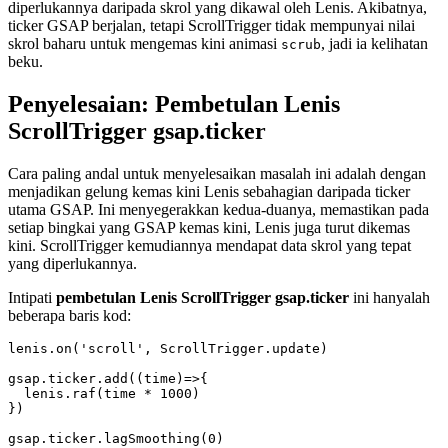
diperlukannya daripada skrol yang dikawal oleh Lenis. Akibatnya,
ticker GSAP berjalan, tetapi ScrollTrigger tidak mempunyai nilai
skrol baharu untuk mengemas kini animasi
, jadi ia kelihatan
scrub
beku.
Penyelesaian: Pembetulan Lenis
ScrollTrigger gsap.ticker
Cara paling andal untuk menyelesaikan masalah ini adalah dengan
menjadikan gelung kemas kini Lenis sebahagian daripada ticker
utama GSAP. Ini menyegerakkan kedua-duanya, memastikan pada
setiap bingkai yang GSAP kemas kini, Lenis juga turut dikemas
kini. ScrollTrigger kemudiannya mendapat data skrol yang tepat
yang diperlukannya.
Intipati
pembetulan Lenis ScrollTrigger gsap.ticker
ini hanyalah
beberapa baris kod:
lenis.on('scroll', ScrollTrigger.update)

gsap.ticker.add((time)=>{

  lenis.raf(time * 1000)

})
