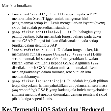
Mari kita huraikan:
: Ini
lenis.on('scroll', ScrollTrigger.update)
memberitahu ScrollTrigger untuk mengemas kini
pengiraannya setiap kali Lenis mengeluarkan isyarat (
event
)
skrol. Ini adalah persediaan standard.
: Ini bahagian yang
gsap.ticker.add((time)=>{...})
paling penting. Kita menambah fungsi baharu pada ticker
utama GSAP. Fungsi ini akan dilaksanakan pada setiap
bingkai dalam gelung GSAP.
: Di dalam fungsi ticker, kita
lenis.raf(time * 1000)
memanggil fungsi
(
) Lenis
requestAnimationFrame
raf
secara manual. Ini secara efektif menyerahkan kawalan
kitaran kemas kini Lenis kepada GSAP. Argumen
time
disediakan oleh GSAP dalam unit saat, manakala Lenis
menjangkakannya dalam milisaat, sebab itulah kita
mendarabkannya.
: Ini adalah langkah pilihan
gsap.ticker.lagSmoothing(0)
tetapi disyorkan. Ia menyahaktifkan ciri pelancaran sela masa
(
lag smoothing
) GSAP, yang kadangkala boleh menyebabkan
animasi melompat apabila digunakan dengan pengawal skrol
pihak ketiga seperti Lenis.
Kes Terpencil: iOS Safari dan 'Reduced