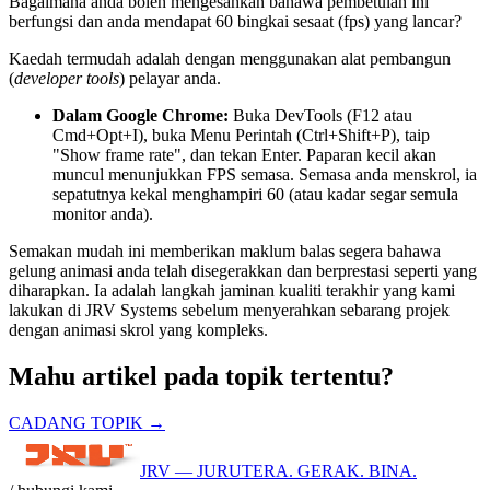
Bagaimana anda boleh mengesahkan bahawa pembetulan ini
berfungsi dan anda mendapat 60 bingkai sesaat (fps) yang lancar?
Kaedah termudah adalah dengan menggunakan alat pembangun
(
developer tools
) pelayar anda.
Dalam Google Chrome:
Buka DevTools (F12 atau
Cmd+Opt+I), buka Menu Perintah (Ctrl+Shift+P), taip
"Show frame rate", dan tekan Enter. Paparan kecil akan
muncul menunjukkan FPS semasa. Semasa anda menskrol, ia
sepatutnya kekal menghampiri 60 (atau kadar segar semula
monitor anda).
Semakan mudah ini memberikan maklum balas segera bahawa
gelung animasi anda telah disegerakkan dan berprestasi seperti yang
diharapkan. Ia adalah langkah jaminan kualiti terakhir yang kami
lakukan di JRV Systems sebelum menyerahkan sebarang projek
dengan animasi skrol yang kompleks.
Mahu artikel pada topik tertentu?
CADANG TOPIK →
JRV — JURUTERA. GERAK. BINA.