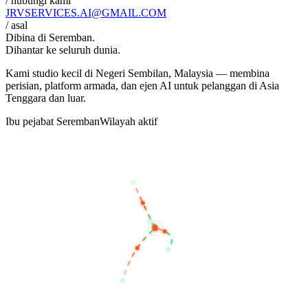
/ hubungi kami
JRVSERVICES
.AI
@GMAIL.COM
/ asal
Dibina di
Seremban
.
Dihantar ke seluruh dunia.
Kami studio kecil di Negeri Sembilan, Malaysia — membina
perisian, platform armada, dan ejen AI untuk pelanggan di Asia
Tenggara dan luar.
Ibu pejabat Seremban
Wilayah aktif
BANGKOK
KUALA LUMPUR
SEREMBAN
SINGAPORE
JAKARTA