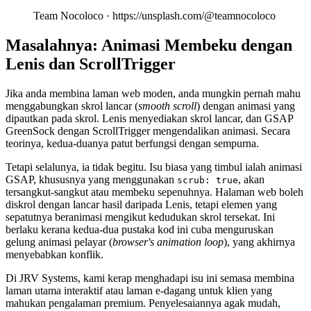
Team Nocoloco · https://unsplash.com/@teamnocoloco
Masalahnya: Animasi Membeku dengan
Lenis dan ScrollTrigger
Jika anda membina laman web moden, anda mungkin pernah mahu
menggabungkan skrol lancar (
smooth scroll
) dengan animasi yang
dipautkan pada skrol. Lenis menyediakan skrol lancar, dan GSAP
GreenSock dengan ScrollTrigger mengendalikan animasi. Secara
teorinya, kedua-duanya patut berfungsi dengan sempurna.
Tetapi selalunya, ia tidak begitu. Isu biasa yang timbul ialah animasi
GSAP, khususnya yang menggunakan
, akan
scrub: true
tersangkut-sangkut atau membeku sepenuhnya. Halaman web boleh
diskrol dengan lancar hasil daripada Lenis, tetapi elemen yang
sepatutnya beranimasi mengikut kedudukan skrol tersekat. Ini
berlaku kerana kedua-dua pustaka kod ini cuba menguruskan
gelung animasi pelayar (
browser's animation loop
), yang akhirnya
menyebabkan konflik.
Di JRV Systems, kami kerap menghadapi isu ini semasa membina
laman utama interaktif atau laman e-dagang untuk klien yang
mahukan pengalaman premium. Penyelesaiannya agak mudah,