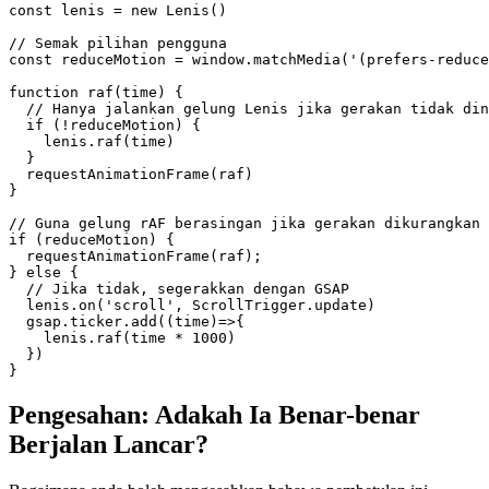
const lenis = new Lenis()

// Semak pilihan pengguna

const reduceMotion = window.matchMedia('(prefers-reduce
function raf(time) {

  // Hanya jalankan gelung Lenis jika gerakan tidak din
  if (!reduceMotion) {

    lenis.raf(time)

  }

  requestAnimationFrame(raf)

}

// Guna gelung rAF berasingan jika gerakan dikurangkan

if (reduceMotion) {

  requestAnimationFrame(raf);

} else {

  // Jika tidak, segerakkan dengan GSAP

  lenis.on('scroll', ScrollTrigger.update)

  gsap.ticker.add((time)=>{

    lenis.raf(time * 1000)

  })

Pengesahan: Adakah Ia Benar-benar
Berjalan Lancar?