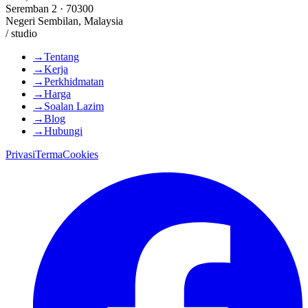
Seremban 2 · 70300
Negeri Sembilan, Malaysia
/ studio
→
Tentang
→
Kerja
→
Perkhidmatan
→
Harga
→
Soalan Lazim
→
Blog
→
Hubungi
Privasi
Terma
Cookies