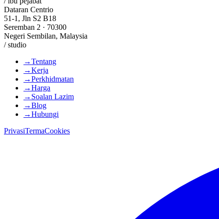
/ ibu pejabat
Dataran Centrio
51-1, Jln S2 B18
Seremban 2 · 70300
Negeri Sembilan, Malaysia
/ studio
→
Tentang
→
Kerja
→
Perkhidmatan
→
Harga
→
Soalan Lazim
→
Blog
→
Hubungi
Privasi
Terma
Cookies