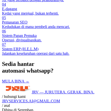
04
E-dagang
Kedai yang menjual, bukan terhenti.
05
Pemasaran SEO
Kedudukan di mana pembeli anda mencari.
06
Sistem Papan Pemuka
Operasi, divisualisasikan.
07
Sistem ERP (H.E.L.M)
Jalankan keseluruhan operasi dari satu hab.
Sedia hantar
automasi whatsapp
?
MULA BINA →
JRV — JURUTERA. GERAK. BINA.
/ hubungi kami
JRVSERVICES
.AI
@GMAIL.COM
/ asal
Dibina di
Seremban
.