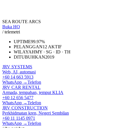
SEA ROUTE ARCS
Buka HQ
/ telemetri
UPTIME
99.97%
PELANGGAN
12 AKTIF
WILAYAH
MY · SG · ID · TH
DITUBUHKAN
2019
JRV SYSTEMS
Web, AI, automasi
+60 14 663 5913
WhatsApp →
Telefon
JRV CAR RENTAL
Armada, tempahan, jemput KLIA
+60 12 656 5477
WhatsApp →
Telefon
JRV CONSTRUCTION
Perkhidmatan kren, Negeri Sembilan
+60 11 1145 0971
WhatsApp →
Telefon