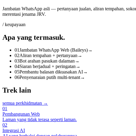
Jambatan WhatsApp asli — pertanyaan jualan, aliran tempahan, sokon
merentasi jenama JRV.
/ keupayaan
Apa yang
termasuk
.
01
Jambatan WhatsApp Web (Baileys)
→
02
Aliran tempahan + pertanyaan
→
03
Bot arahan pasukan dalaman
→
04
Siaran berjadual + peringatan
→
05
Pembantu balasan dikuasakan AI
→
06
Penyenaraian putih multi-tenant
→
Trek lain
semua perkhidmatan →
01
Pembangunan Web
Laman yang tidak terasa seperti laman.
02
Integrasi AI
AI yang berbaloi dengan pelaburannya.