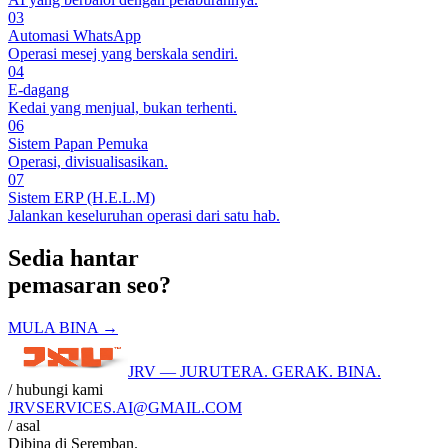
03
Automasi WhatsApp
Operasi mesej yang berskala sendiri.
04
E-dagang
Kedai yang menjual, bukan terhenti.
06
Sistem Papan Pemuka
Operasi, divisualisasikan.
07
Sistem ERP (H.E.L.M)
Jalankan keseluruhan operasi dari satu hab.
Sedia hantar
pemasaran seo
?
MULA BINA →
JRV — JURUTERA. GERAK. BINA.
/ hubungi kami
JRVSERVICES
.AI
@GMAIL.COM
/ asal
Dibina di
Seremban
.