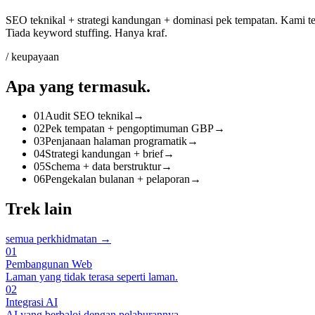
SEO teknikal + strategi kandungan + dominasi pek tempatan. Kami t
Tiada keyword stuffing. Hanya kraf.
/ keupayaan
Apa yang
termasuk
.
01
Audit SEO teknikal
→
02
Pek tempatan + pengoptimuman GBP
→
03
Penjanaan halaman programatik
→
04
Strategi kandungan + brief
→
05
Schema + data berstruktur
→
06
Pengekalan bulanan + pelaporan
→
Trek lain
semua perkhidmatan →
01
Pembangunan Web
Laman yang tidak terasa seperti laman.
02
Integrasi AI
AI yang berbaloi dengan pelaburannya.