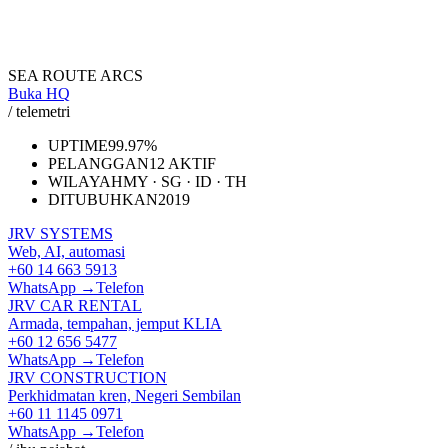
SEA ROUTE ARCS
Buka HQ
/ telemetri
UPTIME
99.97%
PELANGGAN
12 AKTIF
WILAYAH
MY · SG · ID · TH
DITUBUHKAN
2019
JRV SYSTEMS
Web, AI, automasi
+60 14 663 5913
WhatsApp →
Telefon
JRV CAR RENTAL
Armada, tempahan, jemput KLIA
+60 12 656 5477
WhatsApp →
Telefon
JRV CONSTRUCTION
Perkhidmatan kren, Negeri Sembilan
+60 11 1145 0971
WhatsApp →
Telefon