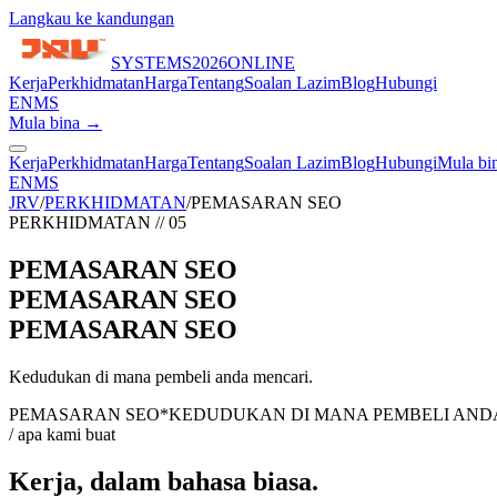
Langkau ke kandungan
SYSTEMS
2026
ONLINE
Kerja
Perkhidmatan
Harga
Tentang
Soalan Lazim
Blog
Hubungi
EN
MS
Mula bina →
Kerja
Perkhidmatan
Harga
Tentang
Soalan Lazim
Blog
Hubungi
Mula bi
EN
MS
JRV
/
PERKHIDMATAN
/
PEMASARAN SEO
PERKHIDMATAN
//
05
PEMASARAN SEO
PEMASARAN SEO
PEMASARAN SEO
Kedudukan di mana pembeli anda mencari.
PEMASARAN SEO
*
KEDUDUKAN DI MANA PEMBELI AND
/ apa kami buat
Kerja, dalam bahasa biasa.