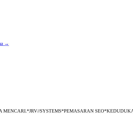
na →
A MENCARI.
*
JRV//SYSTEMS
*
PEMASARAN SEO
*
KEDUDUKA