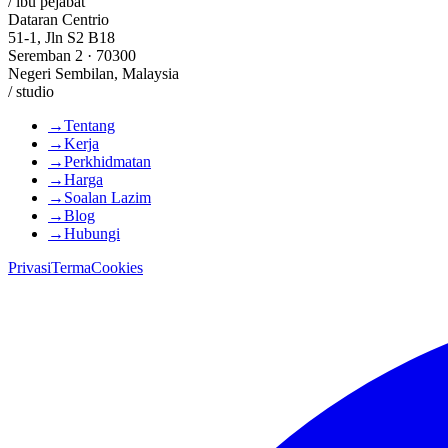
/ ibu pejabat
Dataran Centrio
51-1, Jln S2 B18
Seremban 2 · 70300
Negeri Sembilan, Malaysia
/ studio
→
Tentang
→
Kerja
→
Perkhidmatan
→
Harga
→
Soalan Lazim
→
Blog
→
Hubungi
Privasi
Terma
Cookies